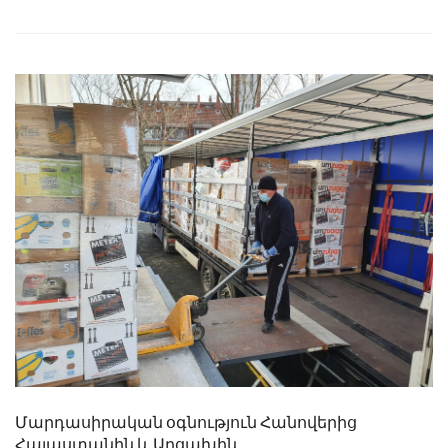
Մարդասիրական օգնություն Հանովերից
Հայաստանին և Արցախին