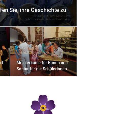
fen Sie, ihre Geschichte zu
rt
Meisterkurse für Kanun und
-
Santur für die Schülerinnen
und Schüler der
Armenischen Schule Berlin
n
bei AEAE e.V.