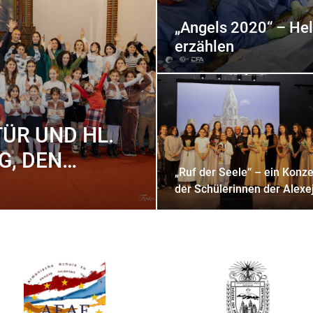
„Angels 2020“ – Hel
erzählen
TÜR UND HL.
G, DEN
„Ruf der Seele“ – ein Konze
der Schülerinnen der Alexej
Hekimian-Musikschule aus
Jerewan. Mit
Saiteninstrumenten widme
sie sich der geistlichen
Musik.