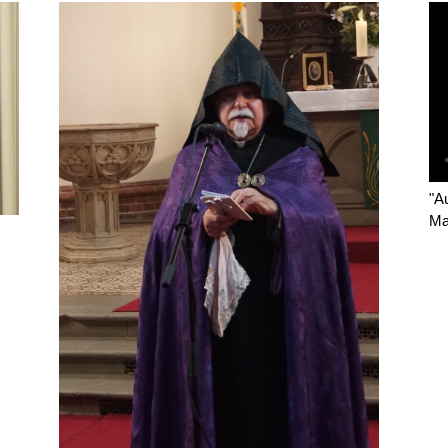
"A
Ma