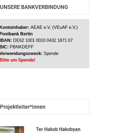
UNSERE BANKVERBINDUNG
Tätigkeitsbericht-2016
Kontoinhaber:
AEAE e.V. (VEuAF e.V.)
Tätigkeitsbericht-2017
Postbank Berlin
IBAN:
DE62 1001 0010 0432 1871 07
BIC:
PBNKDEFF
Tätigkeitsbericht-2018
Verwendungszweck:
Spende
Bitte um Spende!
Tätigkeitsbericht-2019
Projektleiter*innen
Ter Hakob Hakobyan