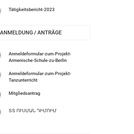
Tätigkeitsbericht-2023
Tätigkeitsbericht-2024
ANMELDUNG / ANTRÄGE
Tätigkeitsbericht-2025
Anmeldeformular-zum-Projekt-
Armenische-Schule-zu-Berlin
ՀԵՄԱ Կանոնադրություն
Anmeldeformular-zum-Projekt-
Satzung-DE
Tanzunterricht
Mitgliedsantrag
Tätigkeitsbericht 2012-2013
ՏՏ ՈՒՍՄԱՆ ԴԻՄՈԻՄ
Tätigkeitsbericht-2014
Tätigkeitsbericht-2015