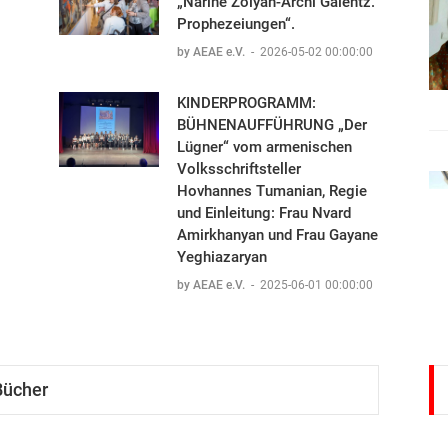
„Narine Zolyan-Archi Galentz.
Prophezeiungen“.
by AEAE e.V.
-
2026-05-02 00:00:00
KINDERPROGRAMM:
BÜHNENAUFFÜHRUNG „Der
Lügner“ vom armenischen
Volksschriftsteller
Hovhannes Tumanian, Regie
und Einleitung: Frau Nvard
Amirkhanyan und Frau Gayane
Yeghiazaryan
by AEAE e.V.
-
2025-06-01 00:00:00
Bücher