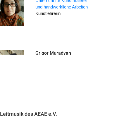
Unterricht für Kunstmalerei
und handwerkliche Arbeiten
Kunstlehrerin
Grigor Muradyan
Armenisch-Unterricht,
Armenische Landeskunde
Armenisch-Lehrer, Lehrer
für armenische
Landeskunde
Leitmusik des AEAE e.V.