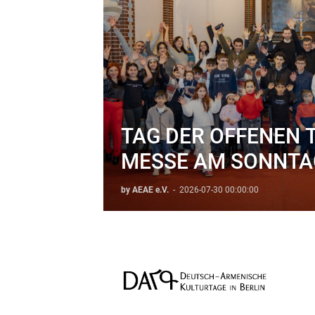
TAG DER OFFENEN 
MESSE AM SONNTA
06.09.2026
by AEAE e.V.
-
2026-07-30 00:00:00