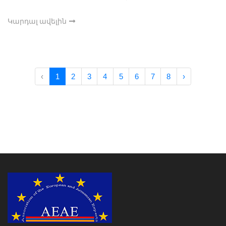
Կարդալ ավելին
‹
1
2
3
4
5
6
7
8
›