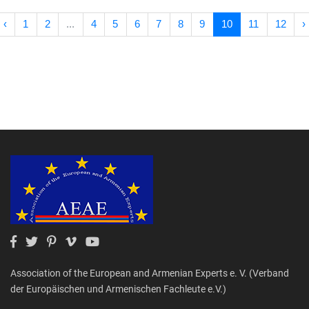
‹
1
2
...
4
5
6
7
8
9
10
11
12
›
Association of the European and Armenian Experts e. V. (Verband
der Europäischen und Armenischen Fachleute e.V.)