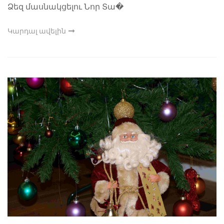
Ձեզ մասնակցելու Նոր Տա�
Կարդալ ավելին