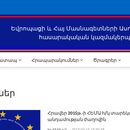
Եվրոպացի և Հայ Մասնագետների Աս
հասարակական կազմակերպո
րատապ
Հրապարակումներ
Ծրագրեր
ներ
Հրավեր 2015թ.-ի ՀԵՄԱ հ/կ տարե
անդամության ժաղովին
by AEAE e.V.
-
2015-03-15 18:50:48