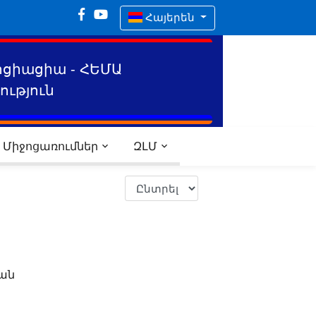
Հայերեն
ոցիացիա - ՀԵՄԱ
ւթյուն
Միջոցառումներ
ԶԼՄ
կան