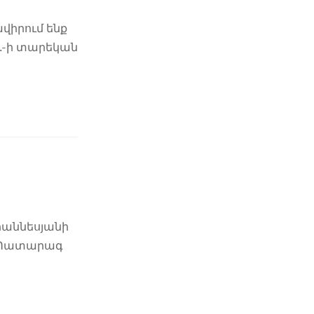
վիրում ենք
թ.-ի տարեկան
հաննեսյանի
բ․ Պատարագ