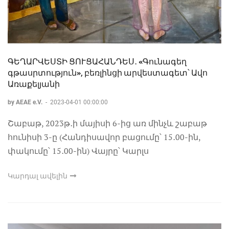
ԳԵՂԱՐՎԵՍՏԻ ՑՈՒՑԱՀԱՆԴԵՍ․ «Գունագեղ
գթասրտություն», բեռլինցի արվեստագետ՝ Ավո
Առաքելյանի
by AEAE e.V.
-
2023-04-01 00:00:00
Շաբաթ, 2023թ․ի մայիսի 6-ից առ մինչև շաբաթ
հունիսի 3-ը (Հանդիսավոր բացումը՝ 15․00-ին,
փակումը՝ 15․00-ին) Վայրը՝ Կարլս
Կարդալ ավելին