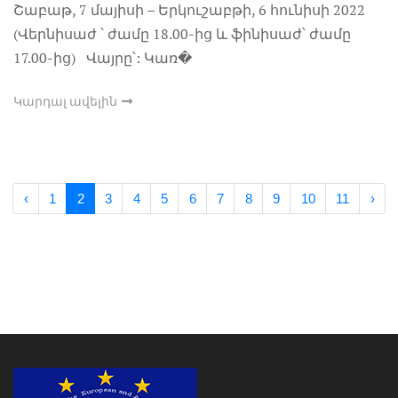
Շաբաթ, 7 մայիսի – Երկուշաբթի, 6 հունիսի 2022
(Վերնիսաժ ՝ ժամը 18.00-ից և ֆինիսաժ՝ ժամը
17.00-ից) Վայրը՝: Կառ�
Կարդալ ավելին
‹
1
2
3
4
5
6
7
8
9
10
11
›